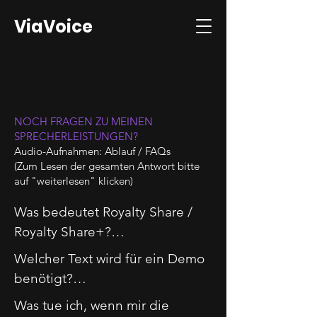
ViaVoice
NOCH FRAGEN ZU MEINEN
SPRECHERLEISTUNGEN?
Audio-Aufnahmen: Ablauf / FAQs
(Zum Lesen der gesamten Antwort bitte
auf "weiterlesen" klicken)
Was bedeutet Royalty Share / 
Royalty Share+?

Bei dem Royalty Share Modell 
Welcher Text wird für ein Demo 
teilen sich Autor/Autorin und 
benötigt?

Sprecherin die Einnahmen aus 
Schicken Sie mir den Text – oder 
Was tue ich, wenn mir die 
den Hörbuchverkäufen zu 